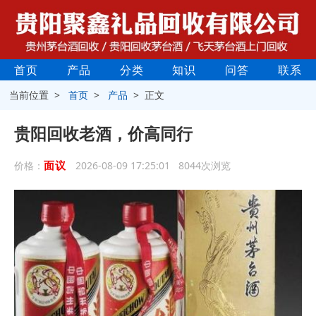
首页
产品
分类
知识
问答
联系
当前位置 >
首页
>
产品
> 正文
贵阳回收老酒，价高同行
面议
价格：
2026-08-09 17:25:01 8044次浏览