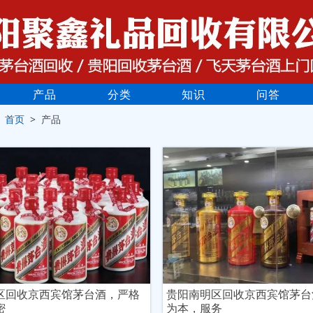
产品
分类
知识
问答
>
首页
> 产品
区回收京西宾馆茅台酒，严格
贵阳南明区回收京西宾馆茅台
密
为本，服务