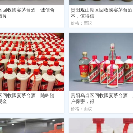
区回收國宴茅台酒，诚信合
贵阳观山湖区回收國宴茅台酒
结算
本，值得信
议
价格：面议
区回收國宴茅台酒，随叫随
贵阳乌当区回收國宴茅台酒，
现金
户保密，得
议
价格：面议