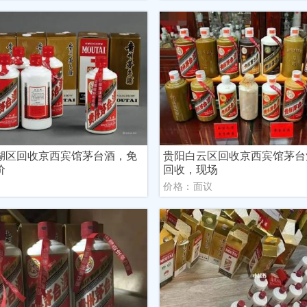
湖区回收京西宾馆茅台酒，免
贵阳白云区回收京西宾馆茅台
价
回收，现场
议
价格：面议