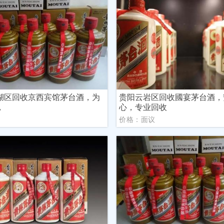
湖区回收京西宾馆茅台酒，为
贵阳云岩区回收國宴茅台酒，
，
心，专业回收
议
价格：面议