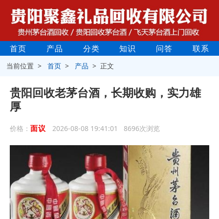
首页
产品
分类
知识
问答
联系
当前位置 >
首页
>
产品
> 正文
贵阳回收老茅台酒，长期收购，实力雄
厚
面议
价格：
2026-08-08 19:41:01 8696次浏览